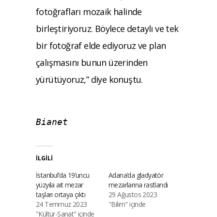
fotoğrafları mozaik halinde
birleştiriyoruz. Böylece detaylı ve tek
bir fotoğraf elde ediyoruz ve plan
çalışmasını bunun üzerinden
yürütüyoruz,” diye konuştu.
Bianet
İLGILI
İstanbul’da 19’uncu
Adana’da gladyatör
yüzyıla ait mezar
mezarlarına rastlandı
taşları ortaya çıktı
29 Ağustos 2023
24 Temmuz 2023
"Bilim" içinde
"Kültür-Sanat" içinde