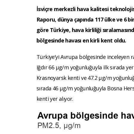
İsviçre merkezli hava kalitesi teknolojis
Raporu, dünya çapında 117 ülke ve 6 bin 
göre Türkiye, hava kirliliği sıralamasın
bölgesinde havası en kirli kent oldu.
Türkiye’yi Avrupa bölgesinde inceleyen ra
Iğdır 66 μg/m yoğunluğuyla ilk sırada yer
Krasnoyarsk kenti ve 47.2 μg/m yoğunluğu
sırada 46 μg/m yoğunluğuyla Bosna Herse
kenti yer alıyor.