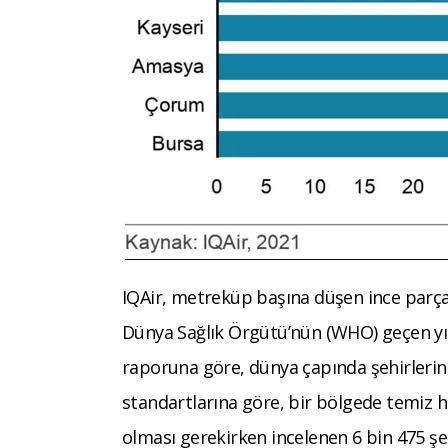
IQAir, metreküp başına düşen ince parçac
Dünya Sağlık Örgütü’nün (WHO) geçen yıl g
raporuna göre, dünya çapında şehirleri
standartlarına göre, bir bölgede temiz h
olması gerekirken incelenen 6 bin 475 şe