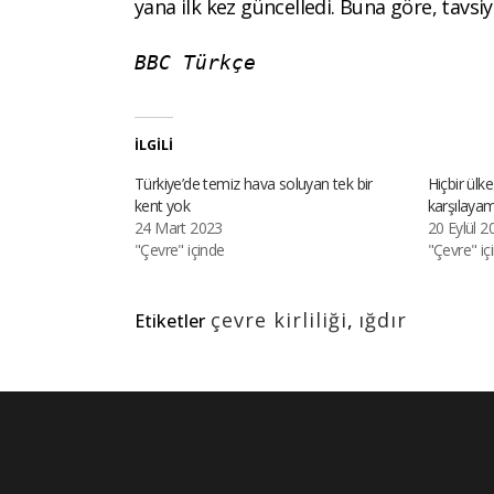
yana ilk kez güncelledi. Buna göre, tavs
BBC Türkçe
İLGILI
Türkiye’de temiz hava soluyan tek bir
Hiçbir ülke
kent yok
karşılaya
24 Mart 2023
20 Eylül 2
"Çevre" içinde
"Çevre" iç
çevre kirliliği
,
ığdır
Etiketler