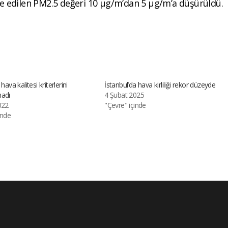
iye edilen PM2.5 değeri 10 μg/m’dan 5 μg/m’a düşürüldü.
 hava kalitesi kriterlerini
İstanbul’da hava kirliliği rekor düzeyde
madı
4 Şubat 2025
022
"Çevre" içinde
inde