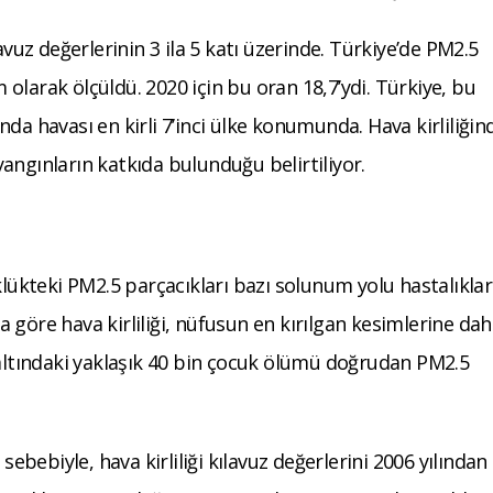
avuz değerlerinin 3 ila 5 katı üzerinde. Türkiye’de PM2.5
olarak ölçüldü. 2020 için bu oran 18,7’ydi. Türkiye, bu
da havası en kirli 7’inci ülke konumunda. Hava kirliliğin
angınların katkıda bulunduğu belirtiliyor.
klükteki PM2.5 parçacıkları bazı solunum yolu hastalıklar
ora göre hava kirliliği, nüfusun en kırılgan kesimlerine da
 altındaki yaklaşık 40 bin çocuk ölümü doğrudan PM2.5
sebebiyle, hava kirliliği kılavuz değerlerini 2006 yılından