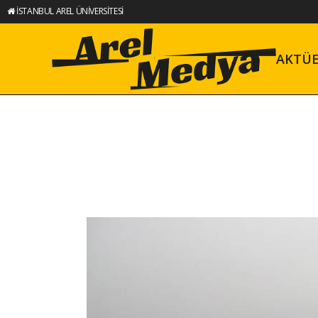
İSTANBUL AREL ÜNİVERSİTESİ
AKTÜ