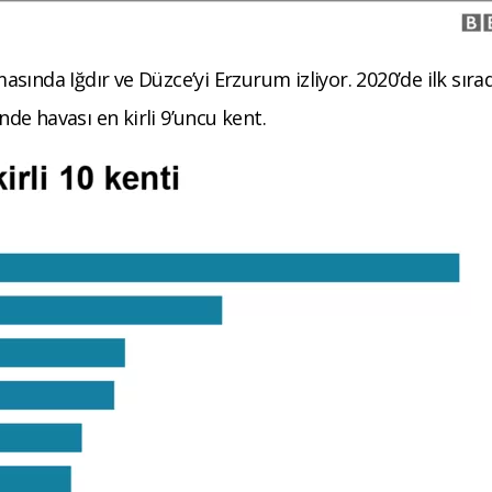
masında Iğdır ve Düzce’yi Erzurum izliyor. 2020’de ilk sıra
e havası en kirli 9’uncu kent.