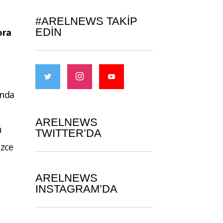
#ARELNEWS TAKIP
EDIN
ora
ında
ARELNEWS
ü
TWITTER’DA
üzce
ARELNEWS
INSTAGRAM’DA