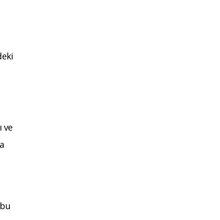
deki
ı ve
ha
 bu