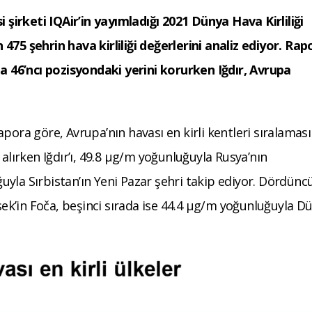
i şirketi IQAir’in yayımladığı 2021 Dünya Hava Kirliliği
475 şehrin hava kirliliği değerlerini analiz ediyor. Rap
da 46’ncı pozisyondaki yerini korurken Iğdır, Avrupa
pora göre, Avrupa’nın havası en kirli kentleri sıralamas
 alırken Iğdır’ı, 49.8 μg/m yoğunluğuyla Rusya’nın
yla Sırbistan’ın Yeni Pazar şehri takip ediyor. Dördünc
k’in Foča, beşinci sırada ise 44.4 μg/m yoğunluğuyla D