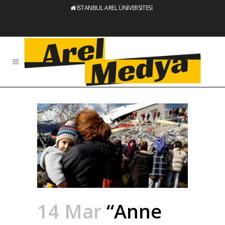
İSTANBUL AREL ÜNİVERSİTESİ
14 Mar
“Anne