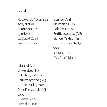
İLGILI
Kocayörük: “Olumsuz
İstanbul Arel
sosyal etkiyi
Üniversitesi Tıp
durdurmamız
Fakültesi, In-Vitro
gerekiyor”
Fertilizasyon’da (IVF)
20 Şubat 2023
Güncel Yaklaşımlar
"Aktüel" içinde
Paneli’ne ev sahipliği
yaptı
17 Mayıs 2022
"Arel'den" içinde
İstanbul Arel
Üniversitesi Tıp
Fakültesi, In-Vitro
Fertilizasyon’da (IVF)
Güncel Yaklaşımlar
Paneli’ne ev sahipliği
yaptı
9 Mayıs 2022
"Arel'den" içinde