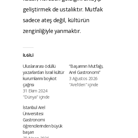
geliştirmek de ustalıktır. Mutfak
sadece ateş
değil, kültürün
zenginliğiyle yanmaktır.
İLGILI
Uluslararası ödüllü
“Başarının Mutfağı,
yazarlardan İsrail kültür
Arel Gastronomi”
kurumlarını boykot
3 Ağustos 2026
çağrısı
"Arel'den" içinde
31 Ekim 2024
"Dünya" içinde
İstanbul Arel
Üniversitesi
Gastronomi
öğrencilerinden büyük
başarı