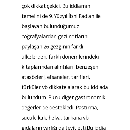
çok dik
kat çekici. Bu iddiamın
temelini de 9. Yüzyıl
İbni Fadlan ile
başlayan bulunduğumuz
coğ
rafyalardan gezi notlarını
paylaşan 26 gezginin
farklı
ülkelerden, farklı dönemlerindeki
kitap
larından alıntıları, benzeşen
atasözleri, efsa
neler, tarifleri,
türküler vb dikkate alarak bu
iddiada
bulundum. Bunu diğer gastronomik
değerler de destekledi. Pastırma,
sucuk, kak,
helva, tarhana vb
gıdaların varlığı da teyit etti.
Bu iddia