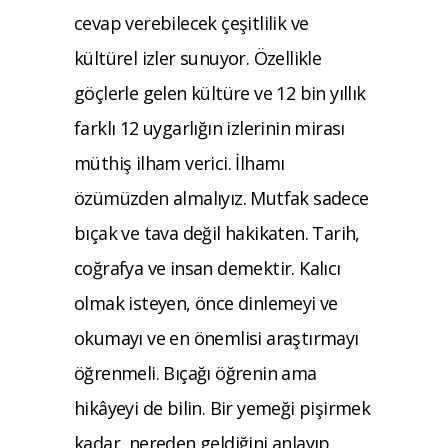
cevap verebilecek çeşitlilik
ve
kültürel izler sunuyor. Özellikle
göçlerle
gelen kültüre ve 12 bin yıllık
farklı 12 uy
garlığın izlerinin mirası
müthiş ilham verici.
İlhamı
özümüzden almalıyız.
Mutfak sadece
bıçak ve tava değil hakikaten.
Tarih,
coğrafya ve insan demektir. Kalıcı
ol
mak isteyen, önce dinlemeyi ve
okumayı ve
en önemlisi araştırmayı
öğrenmeli. Bıçağı
öğrenin ama
hikâyeyi de bilin. Bir yemeği
pişirmek
kadar, nereden geldiğini anlayıp