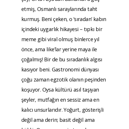
etmiş, Osmanlı saraylarında taht
kurmuş. Beni çeken, o ‘sıradan’ kabın
içindeki uygarlık hikayesi – tıpkı bir
meme gibi viral olmuş binlerce yıl
önce, ama like’lar yerine maya ile
çoğalmış!
Bir de bu sıradanlık algısı
kasıyor beni. Gast
ronomi dünyası
çoğu zaman egzotik olanın
peşinden
koşuyor. Oysa kültürü asıl taşıyan
şeyler, mutfağın en sessiz ama en
kalıcı unsur
larıdır. Yoğurt, gösterişli
değil ama derin; basit
değil ama