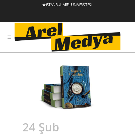
İSTANBUL AREL ÜNİVERSİTESİ
24 Şub