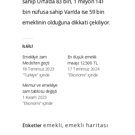
sahip Urfa’da 83 bin, 1 milyon 141
bin nüfusa sahip Van’da ise 59 bin
emeklinin olduğuna dikkati çekiliyor.
İLGILI
Emekliye zam
En düşük emekli
Meclis’ten geçti
maaşı: 12.500 TL
18 Temmuz 2023
17 Temmuz 2024
"Türkiye" içinde
"Ekonomi" içinde
Memur ve emekliye
zam tablosu değişti
1 Kasım 2023
"Ekonomi" içinde
emekli
,
emekli haritası
Etiketler