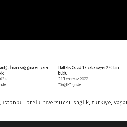
nlığı: İnsan sağlığına en yararlı
Haftalık Covid-19 vaka sayısı 226 bini
’de
buldu
2024
21 Temmuz 2022
inde
"Sağlık" içinde
,
istanbul arel üniversitesi
,
sağlık
,
türkiye
,
yaş