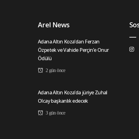
Arel News
So
Adana Altın Koza’dan Ferzan
Özpetek ve Vahide Perçin’e Onur
Ödülü
2 gün önce
Adana Altın Koza’da jüriye Zuhal
Olcay başkanlık edecek
3 gün önce