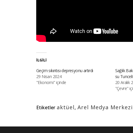
İLGILI
Geçim sıkıntısı depresyonu artırdı
Sağlık Baka
29 Nisan 2024
su Tunceli
"Ekonomi" içinde
20 Aralık 
"Çevre" iç
aktüel
,
Arel Medya Merkezi
Etiketler