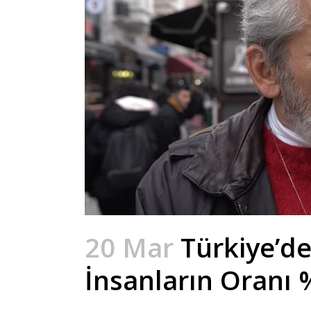
20 Mar
Türkiye’de
İnsanların Oranı %