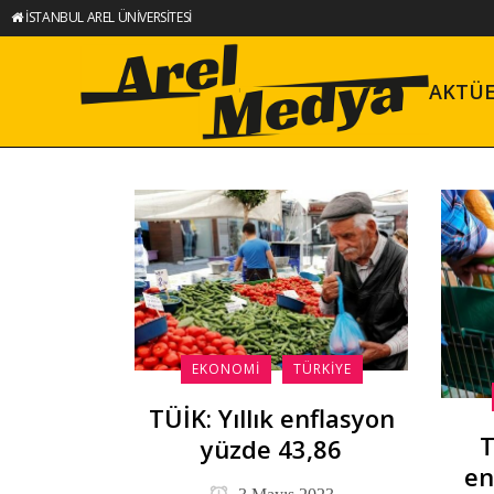
İSTANBUL AREL ÜNİVERSİTESİ
AKTÜ
EKONOMI
TÜRKIYE
TÜİK: Yıllık enflasyon
T
yüzde 43,86
en