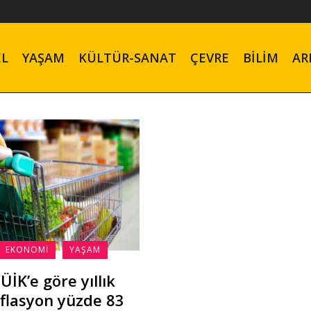
EL
YAŞAM
KÜLTÜR-SANAT
ÇEVRE
BILIM
AR
EKONOMI
YAŞAM
ÜİK’e göre yıllık
flasyon yüzde 83