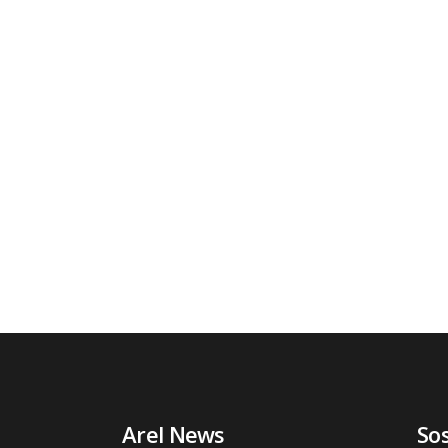
Arel News
So