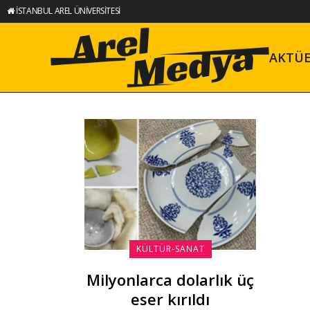
İSTANBUL AREL ÜNİVERSİTESİ
AKTÜ
KÜLTÜR-SANAT
Milyonlarca dolarlık üç
eser kırıldı