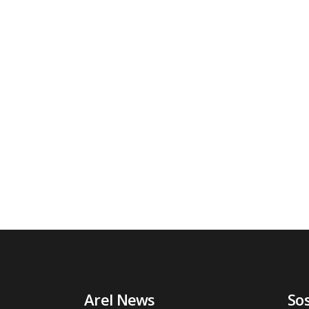
Arel News
So