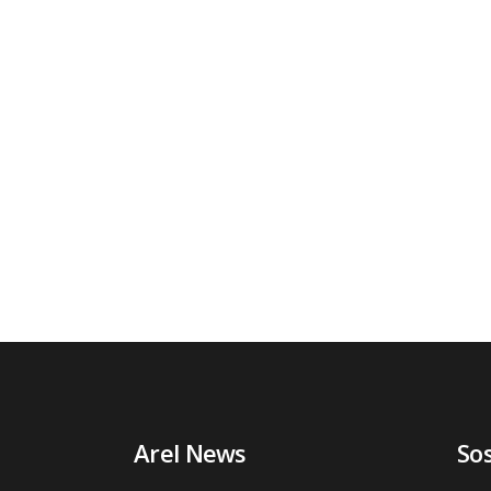
Arel News
So