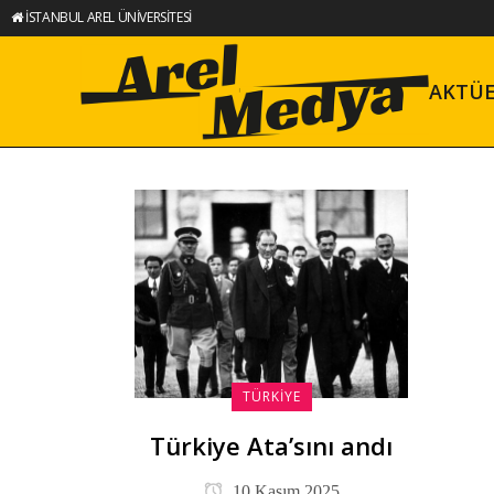
İSTANBUL AREL ÜNİVERSİTESİ
AKTÜ
TÜRKIYE
Türkiye Ata’sını andı
10 Kasım 2025