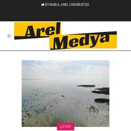
İSTANBUL AREL ÜNİVERSİTESİ
ÇEVRE