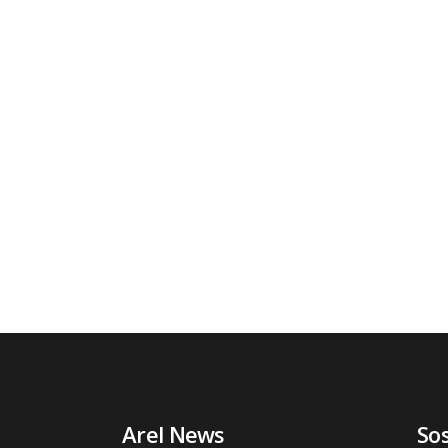
Arel News
So