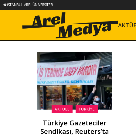
İSTANBUL AREL ÜNİVERSİTESİ
AKTÜ
AKTÜEL
TÜRKIYE
Türkiye Gazeteciler
Sendikası, Reuters’ta