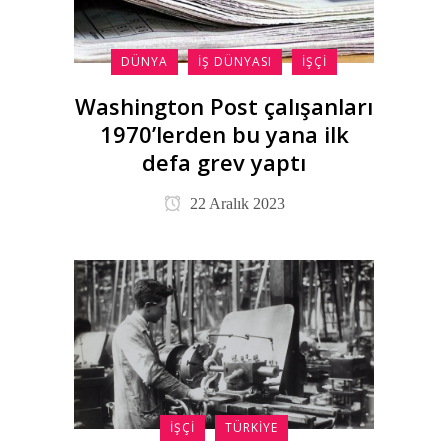
DÜNYA
İŞ DÜNYASI
İŞÇI
Washington Post çalışanları
1970’lerden bu yana ilk
defa grev yaptı
22 Aralık 2023
İŞÇI
TÜRKIYE