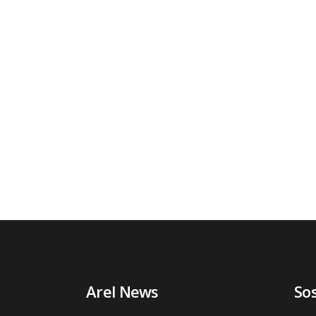
Arel News
So