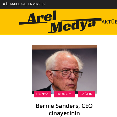
İSTANBUL AREL ÜNİVERSİTESİ
AKTÜ
DÜNYA
EKONOMI
SAĞLIK
Bernie Sanders, CEO
cinayetinin