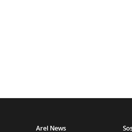
Arel News
So