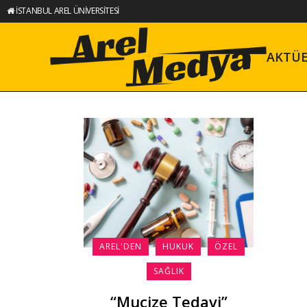
İSTANBUL AREL ÜNİVERSİTESİ
AKTÜ
AREL'DEN
HUKUK
ÖZEL
SAĞLIK
“Mucize Tedavi”