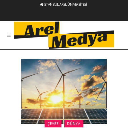
İSTANBUL AREL ÜNİVERSİTESİ
ÇEVRE
DÜNYA