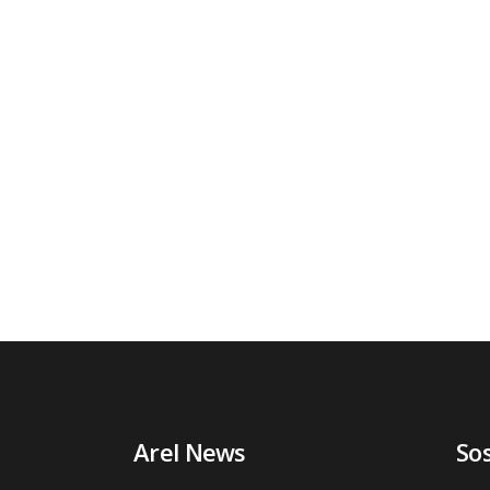
Arel News
So