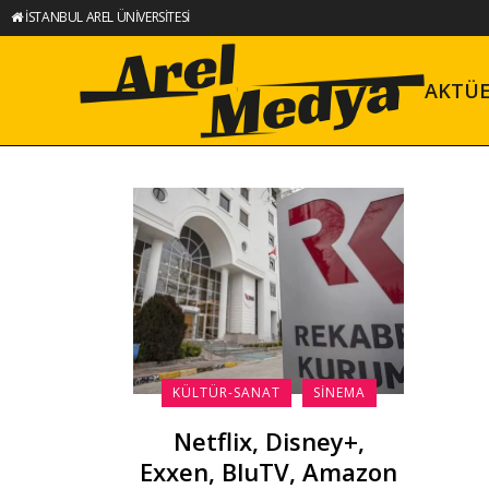
İSTANBUL AREL ÜNİVERSİTESİ
AKTÜ
KÜLTÜR-SANAT
SINEMA
Netflix, Disney+,
Exxen, BluTV, Amazon