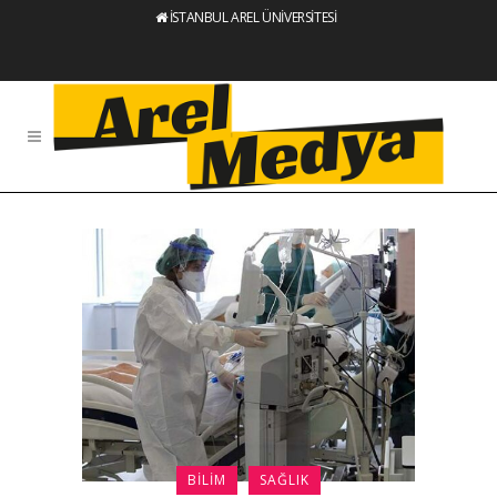
İSTANBUL AREL ÜNİVERSİTESİ
BILIM
SAĞLIK