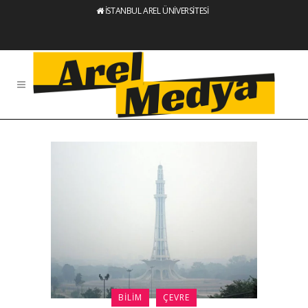
İSTANBUL AREL ÜNİVERSİTESİ
BILIM
ÇEVRE