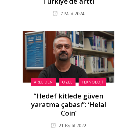
Türkiye’de arttı
7 Mart 2024
AREL'DEN
ÖZEL
TEKNOLOJI
“Hedef kitlede güven
yaratma çabası”: ‘Helal
Coin’
21 Eylül 2022