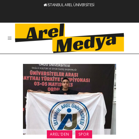
İSTANBUL AREL ÜNİVERSİTESİ
AREL'DEN
SPOR