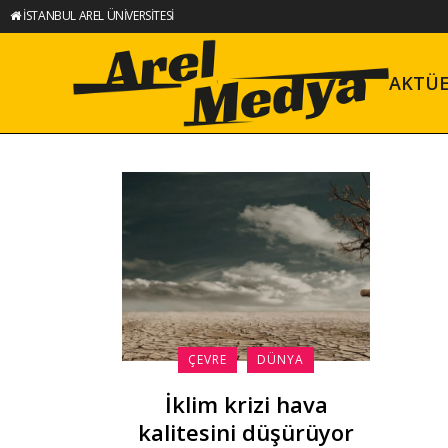
İSTANBUL AREL ÜNİVERSİTESİ
AKTÜ
ÇEVRE
DÜNYA
İklim krizi hava
kalitesini düşürüyor