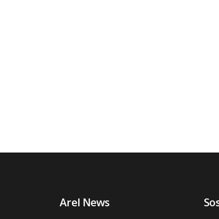
Arel News
So