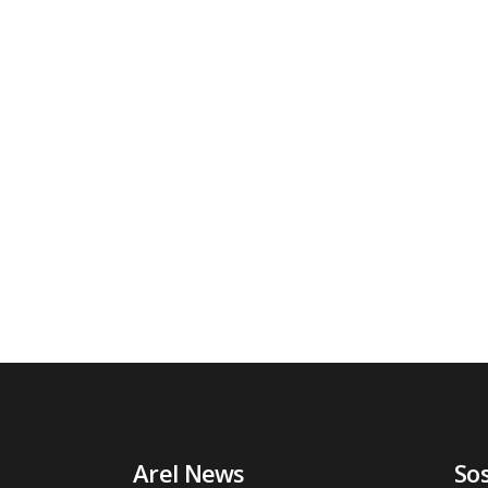
Arel News
So