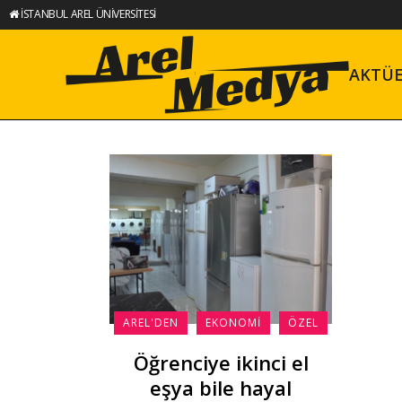
İSTANBUL AREL ÜNİVERSİTESİ
AKTÜ
AREL'DEN
EKONOMI
ÖZEL
Öğrenciye ikinci el
eşya bile hayal