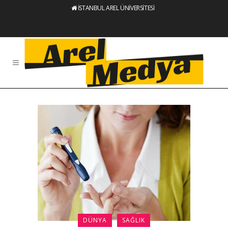
İSTANBUL AREL ÜNİVERSİTESİ
DÜNYA
SAĞLIK