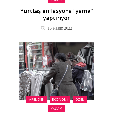
Yurttaş enflasyona “yama”
yaptırıyor
16 Kasım 2022
AREL'DEN
EKONOMI
ÖZEL
YAŞAM