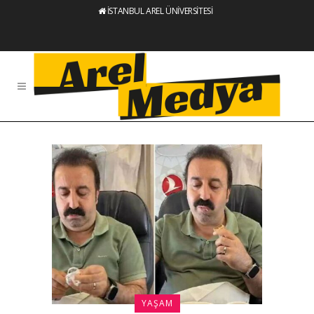
İSTANBUL AREL ÜNİVERSİTESİ
YAŞAM