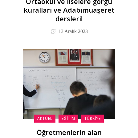
Ortaokul ve liselere görgü
kuralları ve Adabımuaşeret
dersleri!
13 Aralık 2023
AKTÜEL
EĞITIM
TÜRKIYE
Öğretmenlerin alan