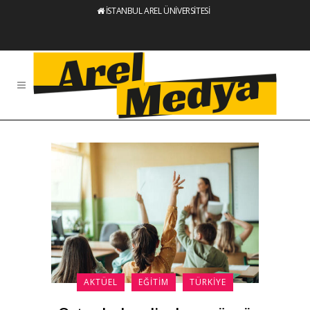
İSTANBUL AREL ÜNİVERSİTESİ
AKTÜEL
EĞITIM
TÜRKIYE