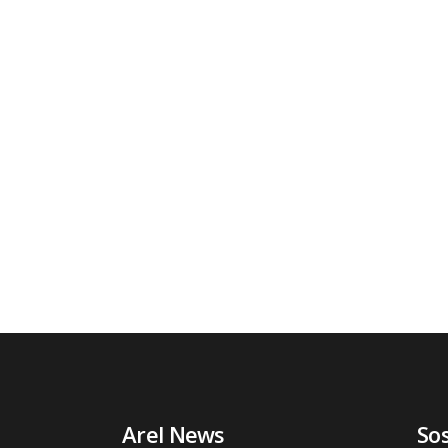
Arel News
So