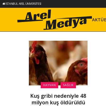
İSTANBUL AREL ÜNİVERSİTESİ
AKTÜ
HAYVAN
SAĞLIK
Kuş gribi nedeniyle 48
milyon kuş öldürüldü