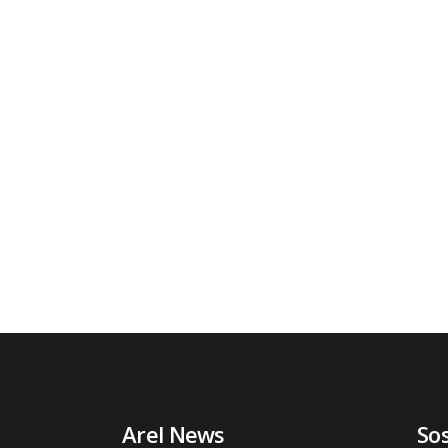
Arel News
So