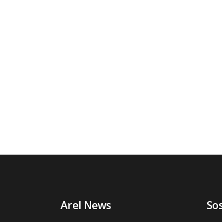
Arel News
So