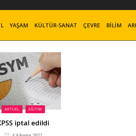
EL
YAŞAM
KÜLTÜR-SANAT
ÇEVRE
BILIM
AR
AKTÜEL
EĞITIM
KPSS iptal edildi
4 Ağustos 2022