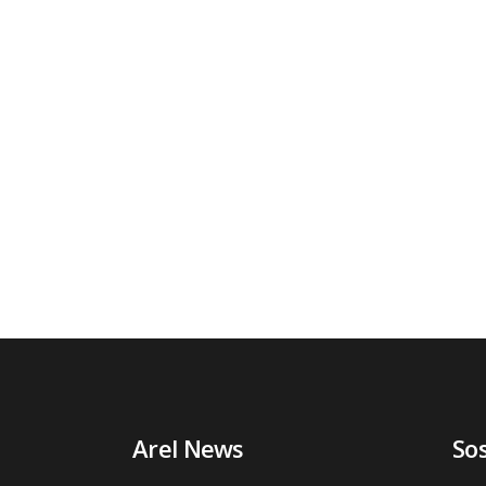
Arel News
So