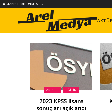
İSTANBUL AREL ÜNİVERSİTESİ
AKTÜ
AKTÜEL
EĞITIM
2023 KPSS lisans
sonuçları açıklandı