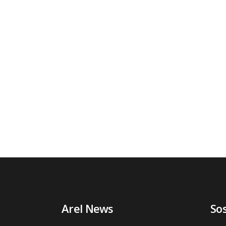
Arel News
So