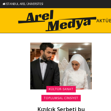
İSTANBUL AREL ÜNİVERSİTESİ
AKTÜ
KÜLTÜR-SANAT
TOPLUMSAL CINSIYET
Kızılcık Şerbeti bu