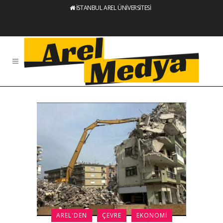
İSTANBUL AREL ÜNİVERSİTESİ
AREL'DEN
ÇEVRE
EKONOMI