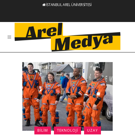
İSTANBUL AREL ÜNİVERSİTESİ
BILIM
TEKNOLOJI
UZAY