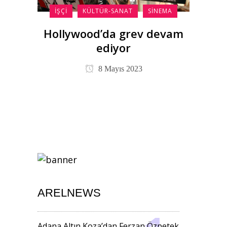
İŞÇI
KÜLTÜR-SANAT
SINEMA
Hollywood’da grev devam
ediyor
8 Mayıs 2023
ARELNEWS
Adana Altın Koza’dan Ferzan Özpetek