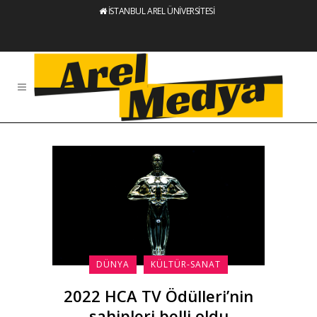
İSTANBUL AREL ÜNİVERSİTESİ
DÜNYA
KÜLTÜR-SANAT
2022 HCA TV Ödülleri’nin
sahipleri belli oldu