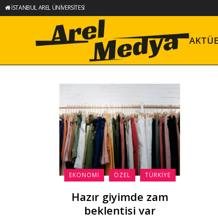
İSTANBUL AREL ÜNİVERSİTESİ
AKTÜ
EKONOMI
ÖZEL
TÜRKIYE
Hazır giyimde zam
beklentisi var