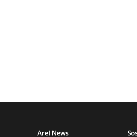
Arel News
So