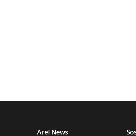
Arel News
So