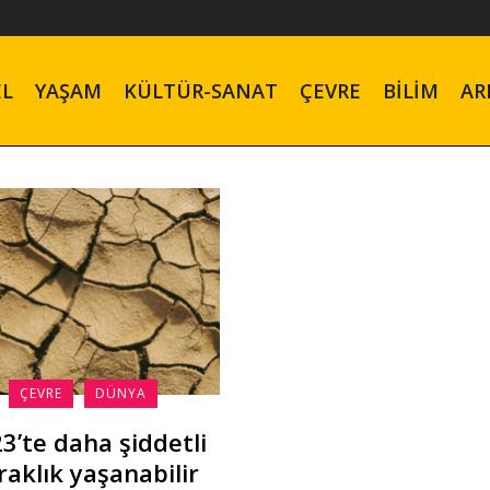
EL
YAŞAM
KÜLTÜR-SANAT
ÇEVRE
BILIM
AR
ÇEVRE
DÜNYA
3’te daha şiddetli
raklık yaşanabilir