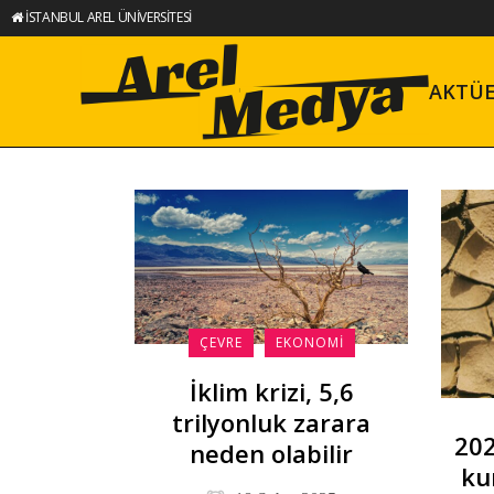
İSTANBUL AREL ÜNİVERSİTESİ
AKTÜ
ÇEVRE
EKONOMI
İklim krizi, 5,6
trilyonluk zarara
202
neden olabilir
ku