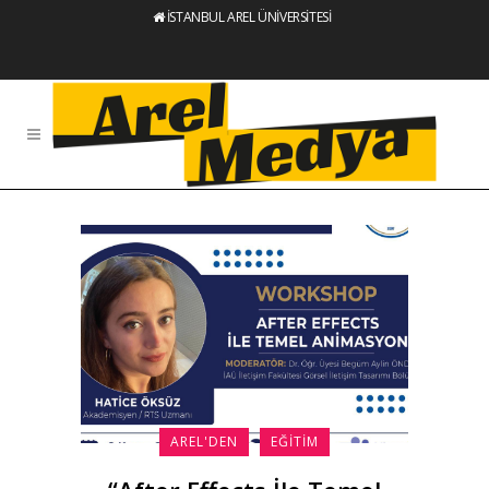
İSTANBUL AREL ÜNİVERSİTESİ
AREL'DEN
EĞITIM