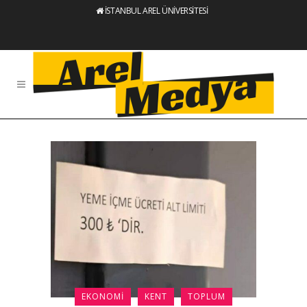
İSTANBUL AREL ÜNİVERSİTESİ
EKONOMI
KENT
TOPLUM