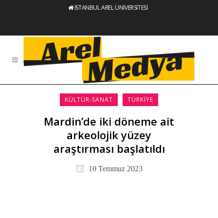
İSTANBUL AREL ÜNİVERSİTESİ
KÜLTÜR-SANAT
TÜRKIYE
Mardin’de iki döneme ait
arkeolojik yüzey
araştırması başlatıldı
10 Temmuz 2023