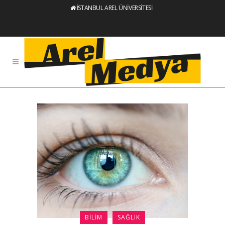
İSTANBUL AREL ÜNİVERSİTESİ
BILIM
SAĞLIK