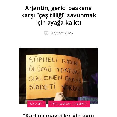
Arjantin, gerici başkana
karşı “çeşitliliği” savunmak
için ayağa kalktı
4 Şubat 2025
SIYASET
TOPLUMSAL CINSIYET
“Kadın cinayetleriyle aynı