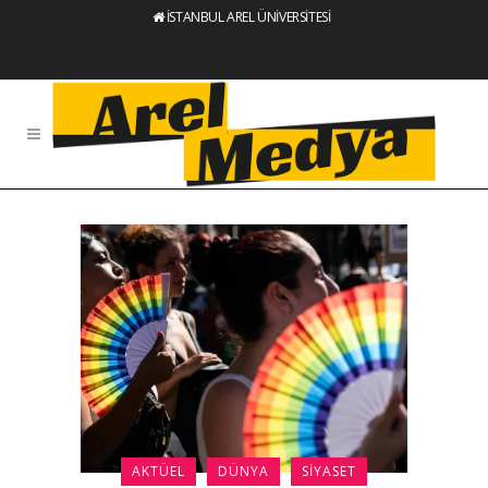
İSTANBUL AREL ÜNİVERSİTESİ
AKTÜEL
DÜNYA
SIYASET