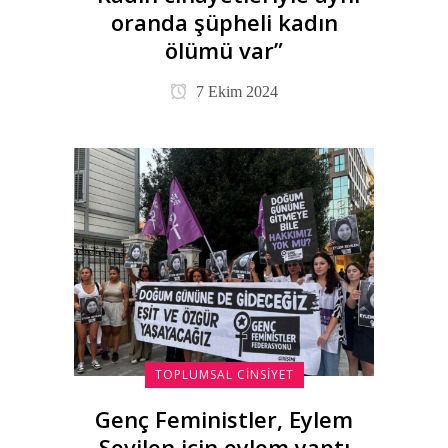
oranda şüpheli kadın
ölümü var”
7 Ekim 2024
TOPLUMSAL CINSIYET
Genç Feministler, Eylem
Sevilen için eylem yaptı