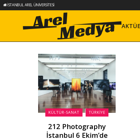
İSTANBUL AREL ÜNİVERSİTESİ
AKTÜ
KÜLTÜR-SANAT
TÜRKIYE
212 Photography
İstanbul 6 Ekim’de