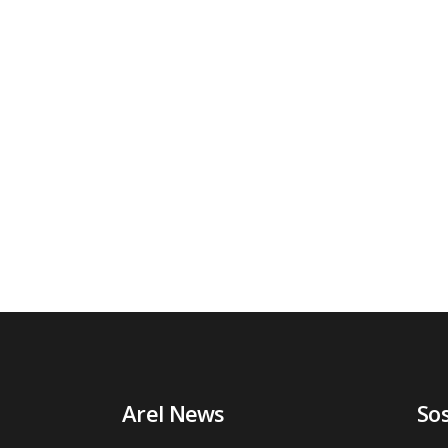
Arel News
So