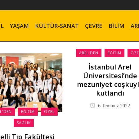
EL
YAŞAM
KÜLTÜR-SANAT
ÇEVRE
BILIM
AR
AREL'DEN
EĞITIM
ÖZE
İstanbul Arel
Üniversitesi’nde
mezuniyet coşkuy
kutlandı
6 Temmuz 2022
L'DEN
EĞITIM
ÖZEL
SAĞLIK
elli Tıp Fakültesi