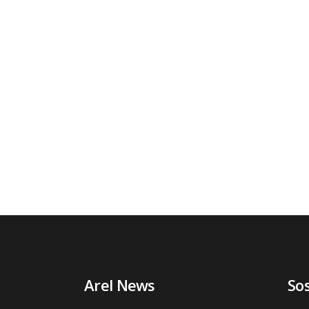
Arel News
So