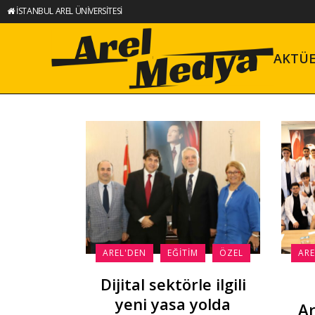
İSTANBUL AREL ÜNİVERSİTESİ
AKTÜ
AREL'DEN
EĞITIM
ÖZEL
ARE
Dijital sektörle ilgili
yeni yasa yolda
Ar