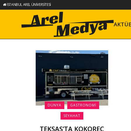
İSTANBUL AREL ÜNİVERSİTESİ
AKTÜ
DÜNYA
GASTRONOMI
SEYAHAT
TEKSAS’TA KOKOREÇ