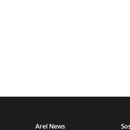
Arel News
So