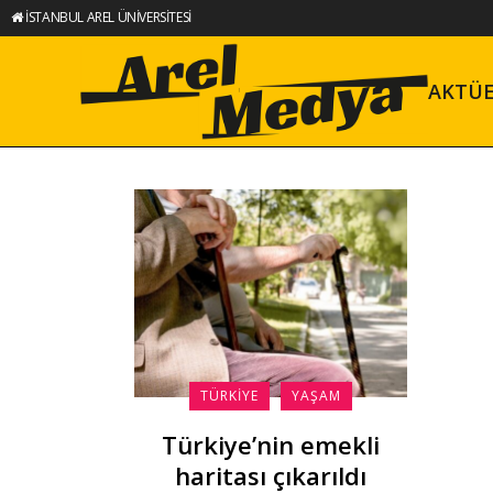
İSTANBUL AREL ÜNİVERSİTESİ
AKTÜ
TÜRKIYE
YAŞAM
Türkiye’nin emekli
haritası çıkarıldı