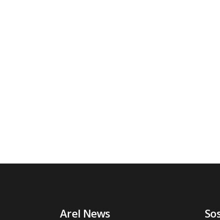
Arel News
So