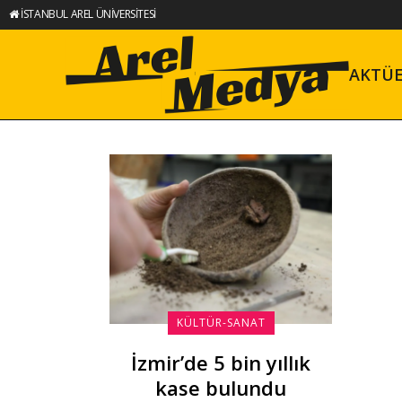
İSTANBUL AREL ÜNİVERSİTESİ
AKTÜ
KÜLTÜR-SANAT
İzmir’de 5 bin yıllık
kase bulundu