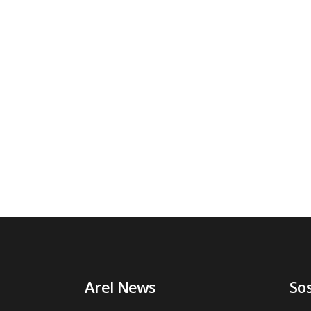
Arel News
So