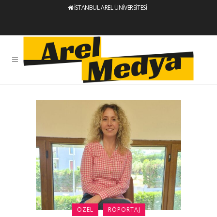
İSTANBUL AREL ÜNİVERSİTESİ
ÖZEL
RÖPORTAJ