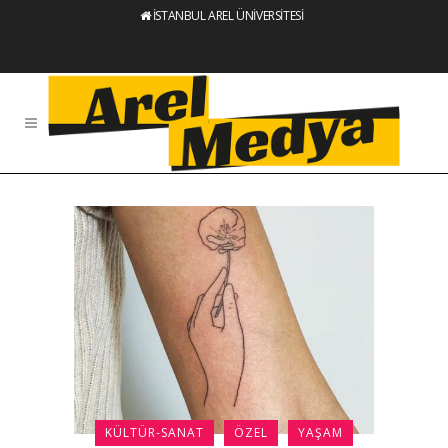
İSTANBUL AREL ÜNİVERSİTESİ
KÜLTÜR-SANAT
ÖZEL
YAŞAM