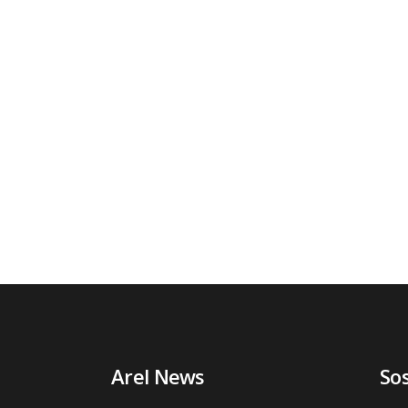
Arel News
So