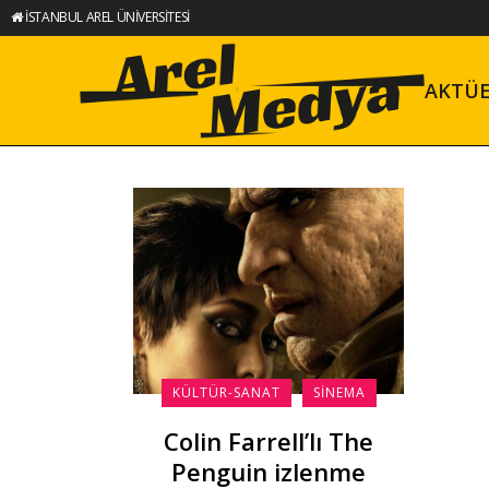
İSTANBUL AREL ÜNİVERSİTESİ
AKTÜ
KÜLTÜR-SANAT
SINEMA
Colin Farrell’lı The
Penguin izlenme